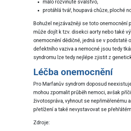
málo rozvinuté svalstvo,
protáhlá tvář, houpavá chůze, ploché noh
Bohužel nejzávažněji se toto onemocnění p
může dojít k tzv. disekci aorty nebo také vý
onemocnění dědičné, jedná se v podstatě 
defektního vaziva a nemocné jsou tedy tkán
syndromu lze tedy nejlépe zjistit z genetic
Léčba onemocnění
Pro Marfanův syndrom doposud neexistuje žá
mohou zpomalit průběh nemoci, avšak příči
životospráva, vyhnout se nepřiměřenému a
přetížení a také nevystavovat se přehřátém
Zdroje: