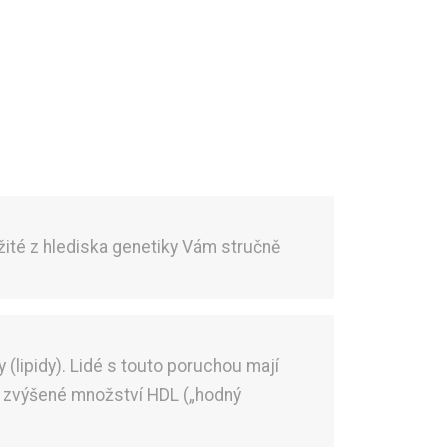
žité z hlediska genetiky Vám stručně
 (lipidy). Lidé s touto poruchou mají
ké zvýšené množství HDL („hodný