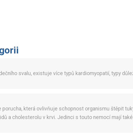
gorii
čního svalu, existuje více typů kardiomyopatií, typy důle
e porucha, která ovlivňuje schopnost organismu štěpit tuky
idů a cholesterolu v krvi. Jedinci s touto nemocí mají ta