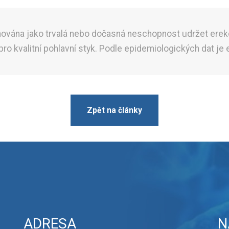
inována jako trvalá nebo dočasná neschopnost udržet erek
o kvalitní pohlavní styk. Podle epidemiologických dat je
Zpět na články
ADRESA
N