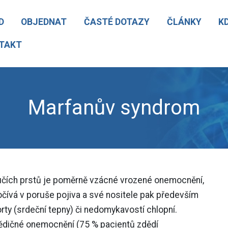
D
OBJEDNAT
ČASTÉ DOTAZY
ČLÁNKY
K
TAKT
Marfanův syndrom
ích prstů je poměrně vzácné vrozené onemocnění,
ívá v poruše pojiva a své nositele pak především
ty (srdeční tepny) či nedomykavostí chlopní.
ědičné onemocnění (75 % pacientů zdědí