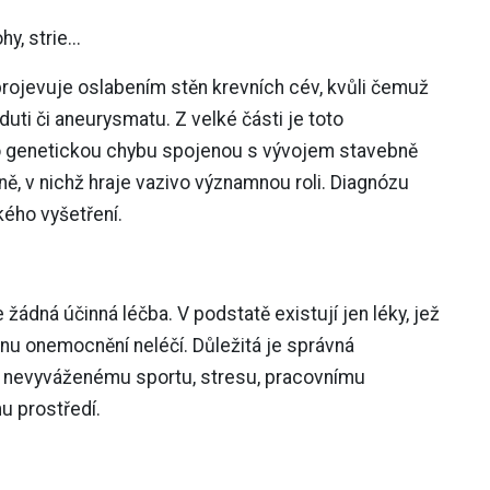
y, strie...
rojevuje oslabením stěn krevních cév, kvůli čemuž
duti či aneurysmatu. Z velké části je toto
o genetickou chybu spojenou s vývojem stavebně
ě, v nichž hraje vazivo významnou roli. Diagnózu
kého vyšetření.
dná účinná léčba. V podstatě existují jen léky, jež
nu onemocnění neléčí. Důležitá je správná
 nevyváženému sportu, stresu, pracovnímu
u prostředí.