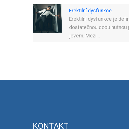
Erektilní dysfunkce
Erektilní dysfunkce je def
dostatečnou dobu nutnou pr
jevem. Mezi...
KONTAKT