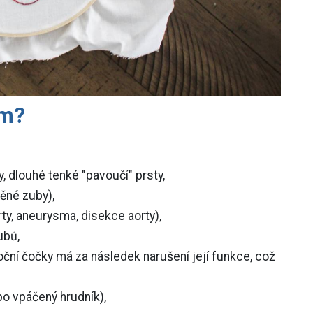
om?
, dlouhé tenké "pavoučí" prsty,
ěné zuby),
ty, aneurysma, disekce aorty),
ubů,
oční čočky má za následek narušení její funkce, což
o vpáčený hrudník),