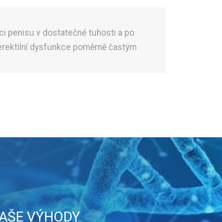
ci penisu v dostatečné tuhosti a po
 erektilní dysfunkce poměrně častým
AŠE VÝHODY