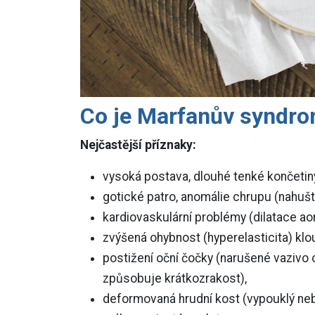
Co je Marfanův syndr
Nejčastější příznaky:
vysoká postava, dlouhé tenké končetiny
gotické patro, anomálie chrupu (nahušt
kardiovaskulární problémy (dilatace aor
zvýšená ohybnost (hyperelasticita) klo
postižení oční čočky (narušené vazivo 
způsobuje krátkozrakost),
deformovaná hrudní kost (vypouklý neb