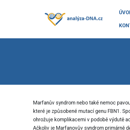
ÚVO
KON
Marfanův syndrom nebo také nemoc pavouč
které je způsobené mutací genu FBN1. Spoč
ohrožuje komplikacemi v podobě výdutě aor
Ačkoliv je Marfanovův syndrom primárně d