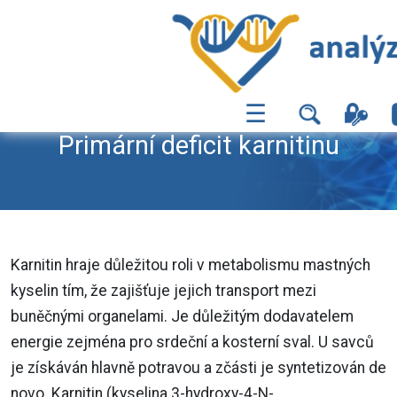
☰
Primární deficit karnitinu
Karnitin hraje důležitou roli v metabolismu mastných
kyselin tím, že zajišťuje jejich transport mezi
buněčnými organelami. Je důležitým dodavatelem
energie zejména pro srdeční a kosterní sval. U savců
je získáván hlavně potravou a zčásti je syntetizován de
novo. Karnitin (kyselina 3-hydroxy-4-N-