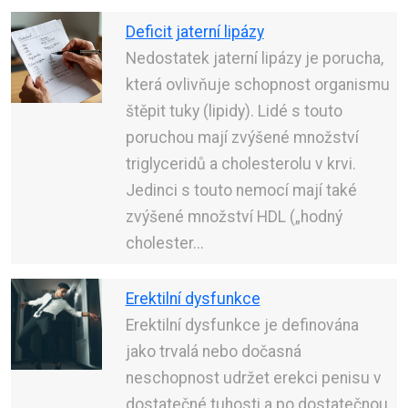
Deficit jaterní lipázy
Nedostatek jaterní lipázy je porucha,
která ovlivňuje schopnost organismu
štěpit tuky (lipidy). Lidé s touto
poruchou mají zvýšené množství
triglyceridů a cholesterolu v krvi.
Jedinci s touto nemocí mají také
zvýšené množství HDL („hodný
cholester...
Erektilní dysfunkce
Erektilní dysfunkce je definována
jako trvalá nebo dočasná
neschopnost udržet erekci penisu v
dostatečné tuhosti a po dostatečnou