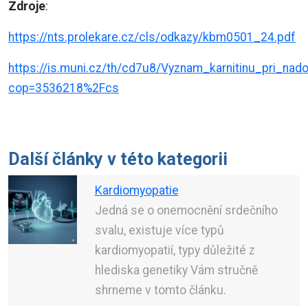
Zdroje
:
https://nts.prolekare.cz/cls/odkazy/kbm0501_24.pdf
https://is.muni.cz/th/cd7u8/Vyznam_karnitinu_pri_n
cop=3536218%2Fcs
Další články v této kategorii
Kardiomyopatie
Jedná se o onemocnění srdečního
svalu, existuje více typů
kardiomyopatií, typy důležité z
hlediska genetiky Vám stručně
shrneme v tomto článku.