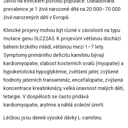
závisí na etnickém původu populace. Odhadovaná
prevalence je 1 živě narozené dítě na 20 000–70 000
živě narozených dětí v Evropě.
Klinické projevy mohou být různé v závislosti na typu
mutace genu SLC22A5. K projevům většinou dochází
během brzkého mládí, většinou mezi 1–7 lety.
Symptomy primárního deficitu karnitinu bývají
kardiomyopatie, slabost kosterních svalů (myopatie) a
hypoketotická hypoglykémie, zvětšení jater, zvýšené
hodnoty jaterních transamináz, encefalopatie, zvýšená
koncentrace kreatinkinázy, velká únavnost malých dětí,
letargie. V dospělosti se často přidává
kardiomyopatie, arytmie a náhlá srdeční úmrtí.
Léčbou jsou denně vysoké dávky L-carnitinu.