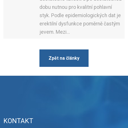
dobu nutnou pro kvalitní pohlavní
styk. Podle epidemiologických dat je
erektilní dysfunkce poměrně častým
jevem. Mezi...
Zpět na články
KONTAKT