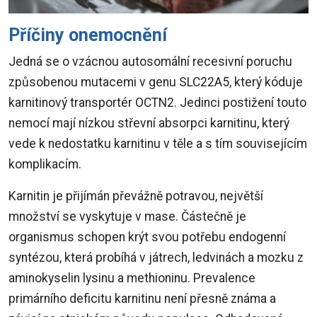
Příčiny onemocnění
Jedná se o vzácnou autosomální recesivní poruchu
způsobenou mutacemi v genu SLC22A5, který kóduje
karnitinový transportér OCTN2. Jedinci postižení touto
nemocí mají nízkou střevní absorpci karnitinu, který
vede k nedostatku karnitinu v těle a s tím souvisejícím
komplikacím.
Karnitin je přijímán převážně potravou, největší
množství se vyskytuje v mase. Částečně je
organismus schopen krýt svou potřebu endogenní
syntézou, která probíhá v játrech, ledvinách a mozku z
aminokyselin lysinu a methioninu. Prevalence
primárního deficitu karnitinu není přesně známa a