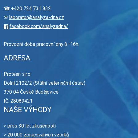
☎ +420 724 731 832
✉
laborator@analyza-dna.cz
facebook.com/analyzadna/
Provozní doba pracovní dny 8–16h.
ADRESA
Protean s.r.o.
Dolní 2102/2 (Státní veterinární ústav)
370 04 České Budějovice
IČ: 28089421
NAŠE VÝHODY
> přes 30 let zkušeností
> 20 000 zpracovaných vzorků