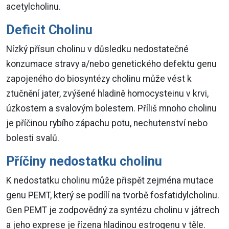
acetylcholinu.
Deficit Cholinu
Nízký přísun cholinu v důsledku nedostatečné
konzumace stravy a/nebo genetického defektu genu
zapojeného do biosyntézy cholinu může vést k
ztučnění jater, zvýšené hladině homocysteinu v krvi,
úzkostem a svalovým bolestem. Příliš mnoho cholinu
je příčinou rybího zápachu potu, nechutenství nebo
bolesti svalů.
Příčiny nedostatku cholinu
K nedostatku cholinu může přispět zejména mutace
genu PEMT, který se podílí na tvorbě fosfatidylcholinu.
Gen PEMT je zodpovědný za syntézu cholinu v játrech
a jeho exprese je řízena hladinou estrogenu v těle.