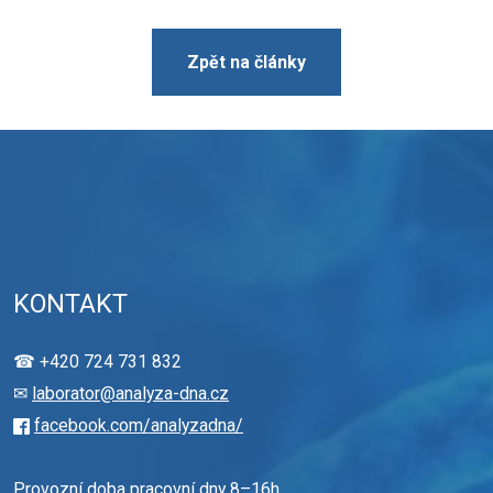
Zpět na články
KONTAKT
☎ +420 724 731 832
✉
laborator@analyza-dna.cz
facebook.com/analyzadna/
Provozní doba pracovní dny 8–16h.