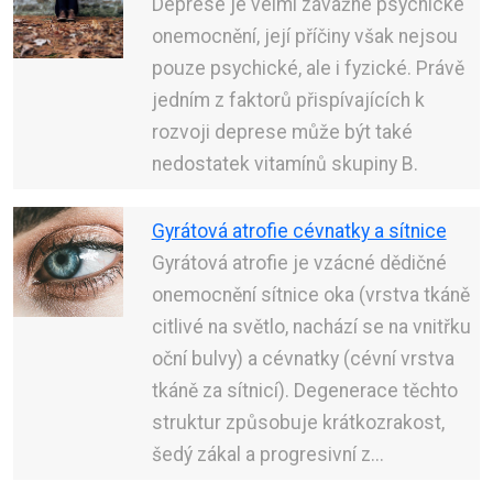
Deprese je velmi závažné psychické
onemocnění, její příčiny však nejsou
pouze psychické, ale i fyzické. Právě
jedním z faktorů přispívajících k
rozvoji deprese může být také
nedostatek vitamínů skupiny B.
Gyrátová atrofie cévnatky a sítnice
Gyrátová atrofie je vzácné dědičné
onemocnění sítnice oka (vrstva tkáně
citlivé na světlo, nachází se na vnitřku
oční bulvy) a cévnatky (cévní vrstva
tkáně za sítnicí). Degenerace těchto
struktur způsobuje krátkozrakost,
šedý zákal a progresivní z...