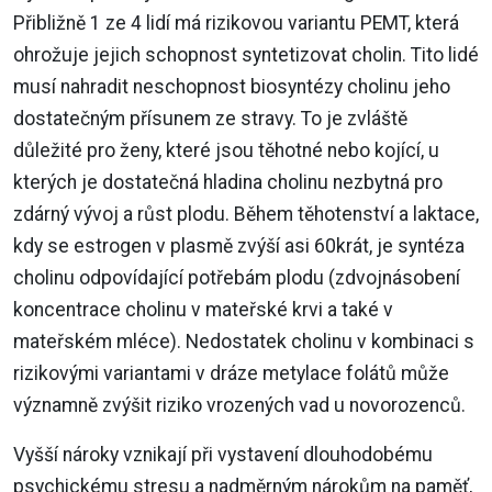
Přibližně 1 ze 4 lidí má rizikovou variantu PEMT, která
ohrožuje jejich schopnost syntetizovat cholin. Tito lidé
musí nahradit neschopnost biosyntézy cholinu jeho
dostatečným přísunem ze stravy. To je zvláště
důležité pro ženy, které jsou těhotné nebo kojící, u
kterých je dostatečná hladina cholinu nezbytná pro
zdárný vývoj a růst plodu. Během těhotenství a laktace,
kdy se estrogen v plasmě zvýší asi 60krát, je syntéza
cholinu odpovídající potřebám plodu (zdvojnásobení
koncentrace cholinu v mateřské krvi a také v
mateřském mléce). Nedostatek cholinu v kombinaci s
rizikovými variantami v dráze metylace folátů může
významně zvýšit riziko vrozených vad u novorozenců.
Vyšší nároky vznikají při vystavení dlouhodobému
psychickému stresu a nadměrným nárokům na paměť,