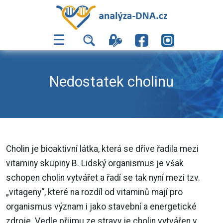
☰
Nedostatek cholinu
Cholin je bioaktivní látka, která se dříve řadila mezi
vitaminy skupiny B. Lidský organismus je však
schopen cholin vytvářet a řadí se tak nyní mezi tzv.
„vitageny“, které na rozdíl od vitaminů mají pro
organismus význam i jako stavební a energetické
zdroje. Vedle přijmu ze stravy je cholin vytvářen v