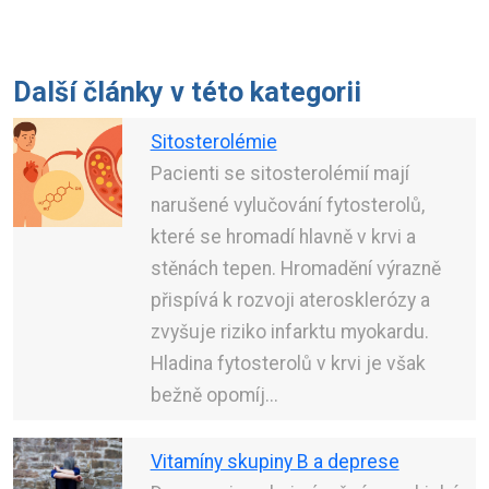
Další články v této kategorii
Sitosterolémie
Pacienti se sitosterolémií mají
narušené vylučování fytosterolů,
které se hromadí hlavně v krvi a
stěnách tepen. Hromadění výrazně
přispívá k rozvoji aterosklerózy a
zvyšuje riziko infarktu myokardu.
Hladina fytosterolů v krvi je však
bežně opomíj...
Vitamíny skupiny B a deprese