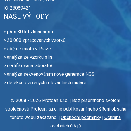
IČ: 28089421
NAŠE VÝHODY
> přes 30 let zkušeností
> 20 000 zpracovaných vzorků
> sběrné místo v Praze
> analýza ze vzorku slin
> certifikovaná laboratoř
> analýza sekvenováním nové generace NGS
> detekce ověřených relevantních mutací
© 2008 - 2026 Protean s.r.o. | Bez písemného svolení
společnosti Protean, s.r.o. je publikování nebo šíření obsahu
tohoto webu zakázáno. |
Obchodní podmínky
|
Ochrana
osobních údajů