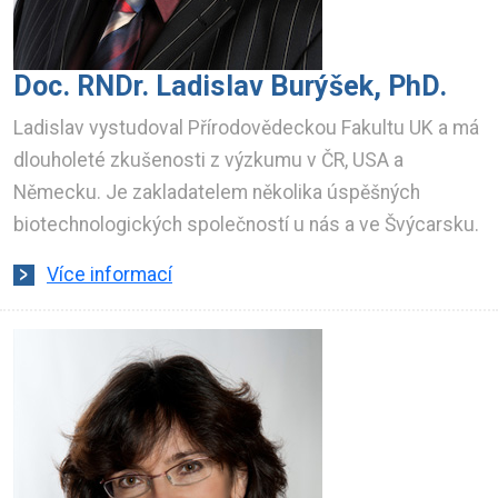
Doc. RNDr. Ladislav Burýšek, PhD.
Ladislav vystudoval Přírodovědeckou Fakultu UK a má
dlouholeté zkušenosti z výzkumu v ČR, USA a
Německu. Je zakladatelem několika úspěšných
biotechnologických společností u nás a ve Švýcarsku.
Více informací