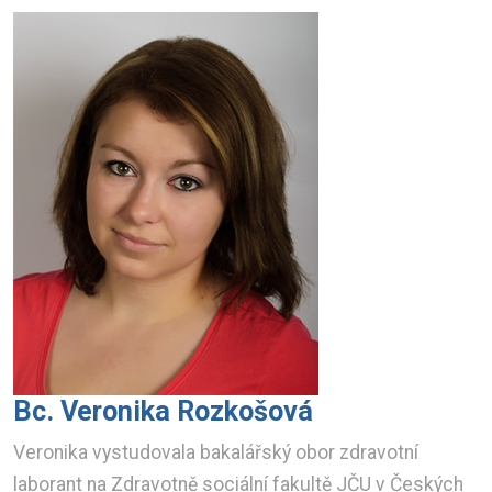
Bc. Veronika Rozkošová
Veronika vystudovala bakalářský obor zdravotní
laborant na Zdravotně sociální fakultě JČU v Českých