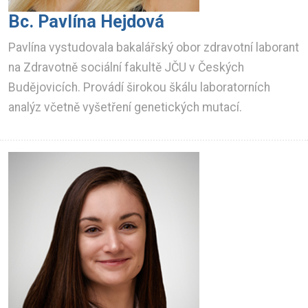
Bc. Pavlína Hejdová
Pavlína vystudovala bakalářský obor zdravotní laborant
na Zdravotně sociální fakultě JČU v Českých
Budějovicích. Provádí širokou škálu laboratorních
analýz včetně vyšetření genetických mutací.