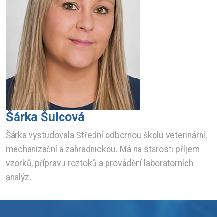
Šárka Šulcová
Šárka vystudovala Střední odbornou školu veterinární,
mechanizační a zahradnickou. Má na starosti příjem
vzorků, přípravu roztoků a provádění laboratorních
analýz.