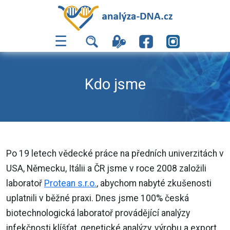
☰
Kdo jsme
Po 19 letech vědecké práce na předních univerzitách v
USA, Německu, Itálii a ČR jsme v roce 2008 založili
laboratoř
Protean s.r.o.
, abychom nabyté zkušenosti
uplatnili v běžné praxi. Dnes jsme 100% česká
biotechnologická laboratoř provádějící analýzy
infekčnosti klíšťat, genetické analýzy, výrobu a export