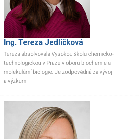
Ing. Tereza Jedličková
Tereza absolvovala Vysokou školu chemicko-
technologickou v Praze v oboru biochemie a
molekulární biologie. Je zodpovědná za vývoj
a výzkum.